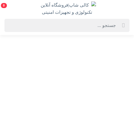
0
خانه
فهرست محصولات
هارد اکسترنال ای دیتا مدل HV300 ظرفیت 2 ترابایت
هارد اکسترنال ای دیتا مدل HV300 ظرفیت 2 ترابایت
ADATA HV300 External Hard Drive 2TB
انتخاب گارانتی:
دارای گارانتی 3 ساله تعویض آونگ
ویژگی‌های محصول