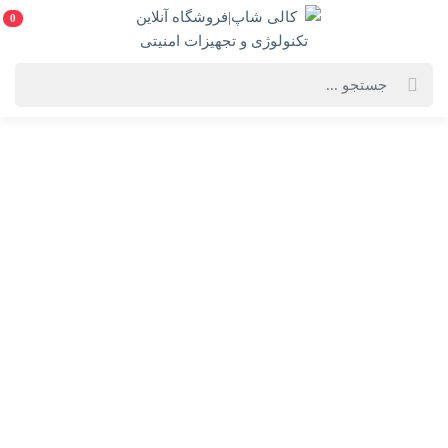
0
خانه
فهرست محصولات
کیبرد و ماوس بیسیم hp cs700 combo
کیبرد و ماوس بیسیم hp cs700 combo
ویژگی‌های محصول
فروشنده: کالی شاپ|فروشگاه آنلاین تکنولوژی و
تجهیزات امنیتی
ناموجود
12%
790,000