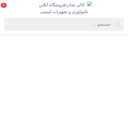
0
خانه
فهرست محصولات
موس گیمینگ KINGSTAR KM380G
موس گیمینگ KINGSTAR KM380G
ویژگی‌های محصول
فروشنده: کالی شاپ|فروشگاه آنلاین تکنولوژی و
تجهیزات امنیتی
ناموجود
25%
600,000