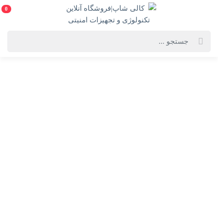
0
خانه
فهرست محصولات
ماوس گیمینگ باسیم کینگ استار مدل KM342G
ماوس گیمینگ باسیم کینگ استار مدل KM342G
درخواست مرجوع کردن کالا در گروه ماوس (موشواره) با دلیل "انصراف از
خرید" تنها در صورتی قابل تایید است که کالا در شرایط اولیه باشد (در صورت
پلمپ بودن، کالا نباید باز شده باشد).
ویژگی‌های محصول
فروشنده: کالی شاپ|فروشگاه آنلاین تکنولوژی و
تجهیزات امنیتی