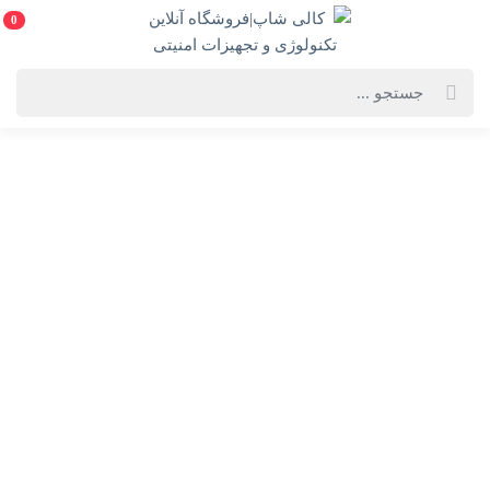
0
خانه
فهرست محصولات
هدست گیمینگ سیم دار oxin a16
هدست گیمینگ سیم دار oxin a16
درخواست مرجوع کردن کالا در گروه هدفون، هدست و هندزفری با دلیل
"انصراف از خرید" تنها در صورتی قابل تایید است که کالا در شرایط اولیه
باشد (در صورت پلمپ بودن، کالا نباید باز شده باشد).
ویژگی‌های محصول
فروشنده: کالی شاپ|فروشگاه آنلاین تکنولوژی و
تجهیزات امنیتی