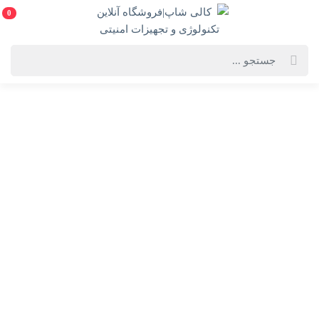
0
خانه
فهرست محصولات
کابل شارژ micro-usb beyond
کابل شارژ micro-usb beyond
درخواست مرجوع کردن کالا در گروه کابل و سیم با دلیل "انصراف از خرید"
تنها در صورتی قابل تایید است که کالا در شرایط اولیه باشد (در صورت پلمپ
بودن، کالا نباید باز شده باشد).
ویژگی‌های محصول
فروشنده: کالی شاپ|فروشگاه آنلاین تکنولوژی و
تجهیزات امنیتی