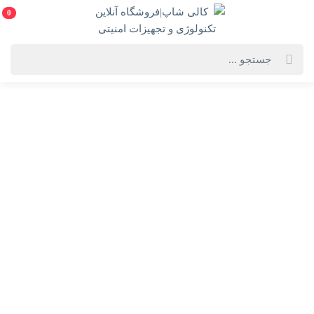
0
خانه
فهرست محصولات
کابل افزايش طول Tplink-usb2 (10m)
کابل افزايش طول Tplink-usb2 (10m)
کابل Tplink-usb2
انتخاب رنگ:
بنفش
ویژگی‌های محصول
فروشنده: کالی شاپ|فروشگاه آنلاین تکنولوژی و