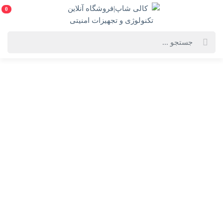
0
خانه
فهرست محصولات
روتر بی سیم و دوباند AC1200 گیگابیتی تی پی لینک مدل Archer C6 V2
روتر بی سیم و دوباند AC1200 گیگابیتی تی پی لینک مدل
Archer C6 V2
TP-Link Archer C6 V2 AC1200 Wireless MU-MIMO Gigabit Router
انتخاب گارانتی:
3سال متم اف