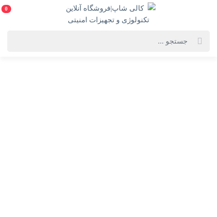
0
خانه
فهرست محصولات
لپ تاپ 17 اینچی اچ پی ZBook 17 G3 Mobile Workstation
لپ تاپ 17 اینچی اچ پی ZBook 17 G3 Mobile Workstation
امکان برگشت کالا در گروه لپ‌تاپ و الترابوک با دلیل "انصراف از خرید" تنها
در صورتی مورد قبول است که کالا در شرایط اولیه باشد (در صورت پلمپ
بودن، کالا نباید باز شده باشد). تغییرات ایجادشده در لپ‌تاپ‌های کاستوم
(برای مثال ارتقا هارد، رم و...) توسط شرکت گارانت
ویژگی‌های محصول
فروشنده: کالی شاپ|فروشگاه آنلاین تکنولوژی و
تجهیزات امنیتی