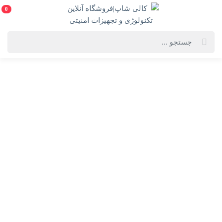
0
افزایش سرعت وای فای لپ تاپ
وای‌فای لپ‌تاپ به فناوری بی‌سیم اتصال به اینترنت و شبکه‌های
محلی اشاره دارد. این فناوری به لپ‌تاپ‌ها این امکان را می‌دهد که
بدون نیاز به کابل به شبکه‌های اینترنت و LAN (شبکه محلی) متصل
شوند. لپ‌تاپ‌ها معمولاً با یک کارت شبکه بی‌سیم (Wi-Fi adapter)
مجهز هستند که از استانداردهای مختلف وای‌فای (مانند
802.11a/b/g/n/ac و Wi-Fi 6) پشتیبانی می‌کند.
عملکرد وای‌فای به این صورت است که روتر اینترنت سیگنال‌های
رادیویی را به دستگاه‌های متصل (از جمله لپ‌تاپ) ارسال و دریافت
می‌کند. این اتصال به کاربران این امکان را می‌دهد که در مکان‌های
مختلف، مانند خانه یا محل کار، به اینترنت دسترسی داشته باشند و