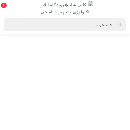
0
بهترین دوربین ثبت وقایع خودرو
دوربین‌های ثبت وقایع خودرو یا "دش‌کم‌ها" (Dash Cams) ابزارهایی
هستند که به طور گسترده در سراسر جهان مورد استفاده قرار
می‌گیرند و به رانندگان کمک می‌کنند تا لحظات حیاتی در جاده‌ها را
ضبط کنند. این دوربین‌ها به دلایل متعددی از جمله ثبت تصادفات،
جلوگیری از ادعاهای نادرست، و حتی ضبط لحظات جالب و دیدنی از
سفرهای جاده‌ای بسیار محبوب شده‌اند. در این وبلاگ به اهمیت و
ویژگی‌های دوربین‌های ثبت وقایع خودرو، مزایا و معایب آنها، و بهترین
گزینه‌های موجود در بازار می‌پردازیم.
نصب دوربین مداربسته در خودرو یا همان "دش‌کم"‌ (Dash Cam) به
دلایل مختلفی ضروری و مفید است که در اینجا به چند مورد از