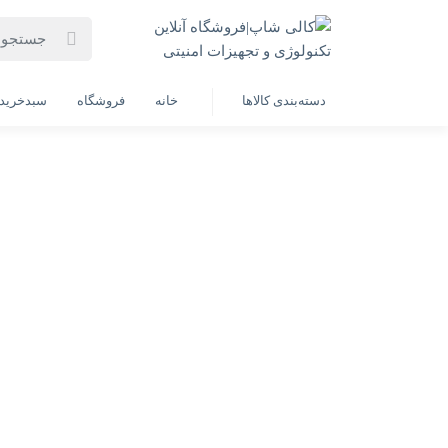
خانه
فهرست محصولات
مانیتور ایکس ویژن مدل XS2260H سایز ۲۲ اینچ
دسته‌بندی کالاها
خانه
فروشگاه
سبدخرید