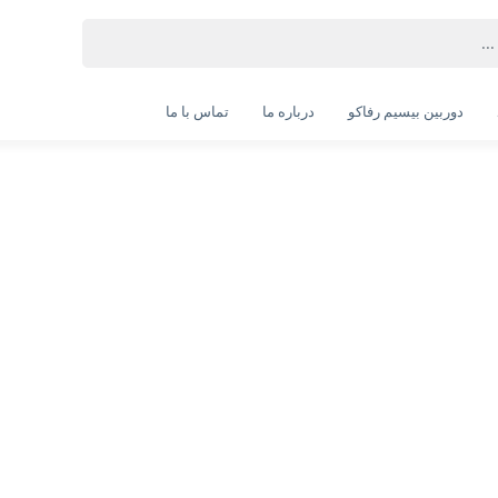
دوربین بیسیم رفاکو
درباره ما
تماس با ما
مانیتور ایکس ویژن مدل XS2260H سایز ۲۲ اینچ
XVISION Monitor XS2260H 22 Inch
انتخاب گارانتی:
24 ماهه مادیران
ویژگی‌های محصول
56~60Hz درگاه D-Sub : یک عدد ر
دیواری :دارد منبع انرژی : Adapter ( 12V/2A)